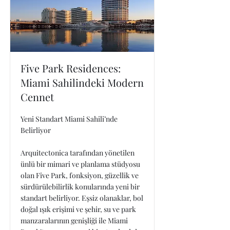
Five Park Residences:
Miami Sahilindeki Modern
Cennet
Yeni Standart Miami Sahili’nde
Belirliyor
Arquitectonica tarafından yönetilen
ünlü bir mimari ve planlama stüdyosu
olan Five Park, fonksiyon, güzellik ve
sürdürülebilirlik konularında yeni bir
standart belirliyor. Eşsiz olanaklar, bol
doğal ışık erişimi ve şehir, su ve park
manzaralarının genişliği ile Miami