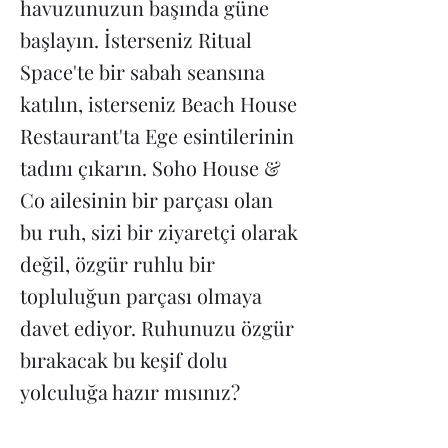
havuzunuzun başında güne
başlayın. İsterseniz Ritual
Space'te bir sabah seansına
katılın, isterseniz Beach House
Restaurant'ta Ege esintilerinin
tadını çıkarın. Soho House &
Co ailesinin bir parçası olan
bu ruh, sizi bir ziyaretçi olarak
değil, özgür ruhlu bir
topluluğun parçası olmaya
davet ediyor. Ruhunuzu özgür
bırakacak bu keşif dolu
yolculuğa hazır mısınız?