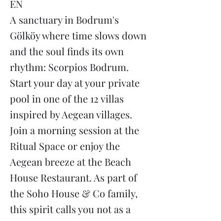
EN
A sanctuary in Bodrum's
Gölköy where time slows down
and the soul finds its own
rhythm: Scorpios Bodrum.
Start your day at your private
pool in one of the 12 villas
inspired by Aegean villages.
Join a morning session at the
Ritual Space or enjoy the
Aegean breeze at the Beach
House Restaurant. As part of
the Soho House & Co family,
this spirit calls you not as a