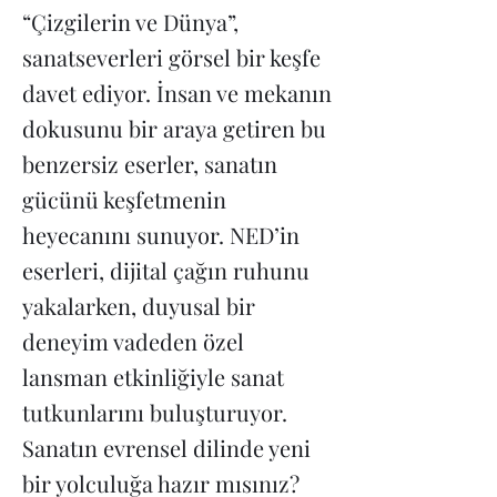
“Çizgilerin ve Dünya”,
sanatseverleri görsel bir keşfe
davet ediyor. İnsan ve mekanın
dokusunu bir araya getiren bu
benzersiz eserler, sanatın
gücünü keşfetmenin
heyecanını sunuyor. NED’in
eserleri, dijital çağın ruhunu
yakalarken, duyusal bir
deneyim vadeden özel
lansman etkinliğiyle sanat
tutkunlarını buluşturuyor.
Sanatın evrensel dilinde yeni
bir yolculuğa hazır mısınız?