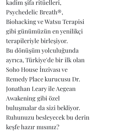
kadim şifa ritüelleri,
Psychedelic Breath®,
Biohacking ve Watsu Terapisi
gibi günümüzün en yenilikçi
terapileriyle birleşiyor.
Bu dönüşüm yolculuğunda
ayrıca, Türkiye'de bir ilk olan
Soho House İnzivası ve
Remedy Place kurucusu Dr.
Jonathan Leary ile Aegean
Awakening gibi özel
buluşmalar da sizi bekliyor.
Ruhunuzu besleyecek bu derin
keşfe hazır mısınız?