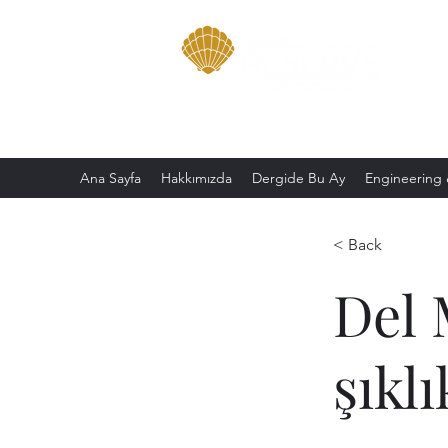
Ana Sayfa
Hakkımızda
Dergide Bu Ay
Engineering 
< Back
Del 
şıklı