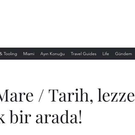
& Tooling
Miami
Ayın Konuğu
Travel Guides
Life
Gündem
Mare / Tarih, lezze
k bir arada!