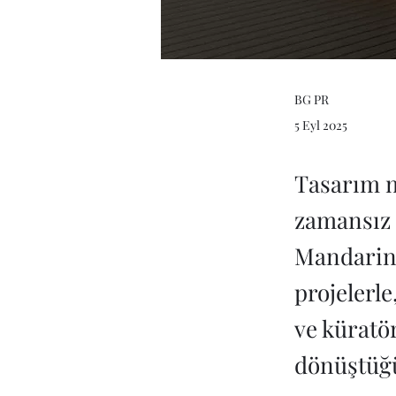
BG PR
5 Eyl 2025
Tasarım m
zamansız 
Mandarin 
projelerl
ve küratö
dönüştüğü