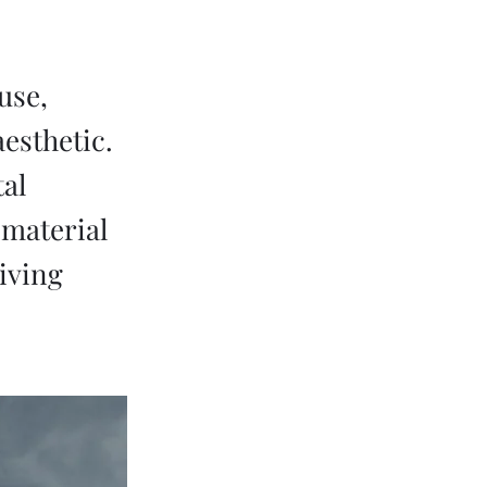
use,
esthetic.
al
 material
living