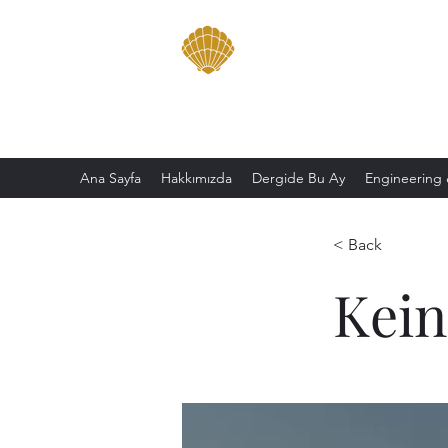
Ana Sayfa
Hakkımızda
Dergide Bu Ay
Engineering 
< Back
Kein