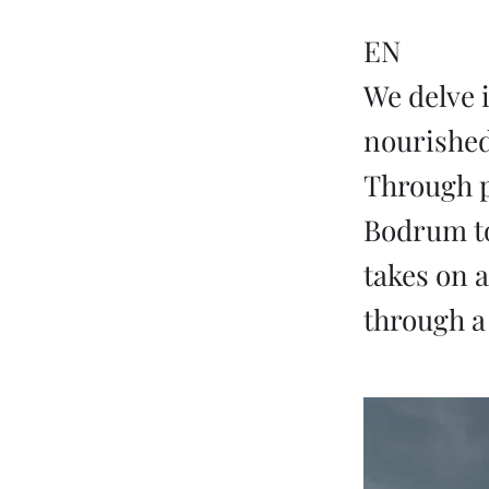
EN
We delve 
nourished
Through p
Bodrum to
takes on a
through a