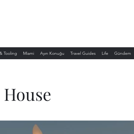
& Tooling
Miami
Ayın Konuğu
Travel Guides
Life
Gündem
 House