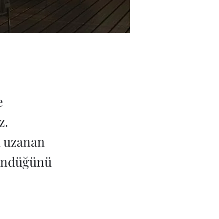
e
z.
a uzanan
ründüğünü