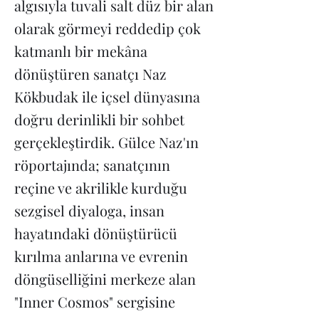
algısıyla tuvali salt düz bir alan
olarak görmeyi reddedip çok
katmanlı bir mekâna
dönüştüren sanatçı Naz
Kökbudak ile içsel dünyasına
doğru derinlikli bir sohbet
gerçekleştirdik. Gülce Naz'ın
röportajında; sanatçının
reçine ve akrilikle kurduğu
sezgisel diyaloga, insan
hayatındaki dönüştürücü
kırılma anlarına ve evrenin
döngüselliğini merkeze alan
"Inner Cosmos" sergisine